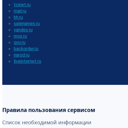
tcinet.ru
mail.ru
hh.ru
salenames.ru
yandex.ru
mos.ru
gov.ru
backorder.ru
narod.ru
liveinternet.ru
Правила пользования сервисом
Список необходимой информации