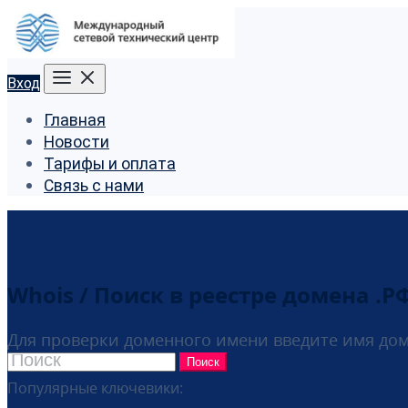
Вход
Главная
Новости
Тарифы и оплата
Связь с нами
Whois / Поиск в реестре домена .РФ
Для проверки доменного имени введите имя до
Поиск
Популярные ключевики: