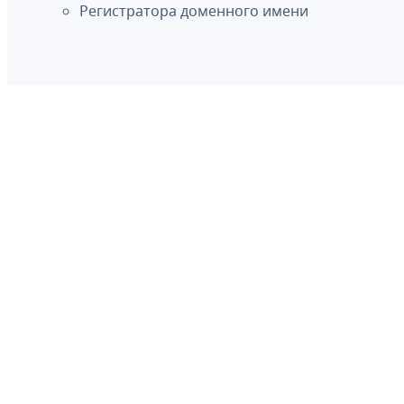
Регистратора доменного имени
Документы
Договор об оказании услуг
Информация
Справочная информация
Контактная информация
Регистрация освобождающихся доменов
WHOIS
Поиск в реестре домена .РФ .RU
Условия использования WHOIS