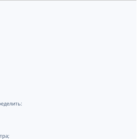
еделить:
тра;